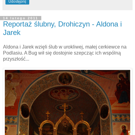
Udostępnij
14 lutego 2011
Reportaż ślubny, Drohiczyn - Aldona i
Jarek
Aldona i Jarek wzięli ślub w urokliwej, małej cerkiewce na
Podlasiu. A Bug wił się dostojnie szepcząc ich wspólną
przyszłość...