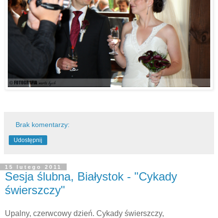
Brak komentarzy:
Udostępnij
15 lutego 2011
Sesja ślubna, Białystok - "Cykady
świerszczy"
Upalny, czerwcowy dzień. Cykady świerszczy,